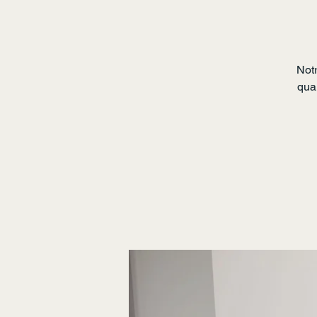
Notr
qual