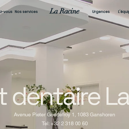
La Racine
ez-vous
Nos services
Urgences
L'équ
t dentaire L
Avenue Pieter Goedefroy 1, 1083 Ganshoren
Tel: +32 2 318 00 60