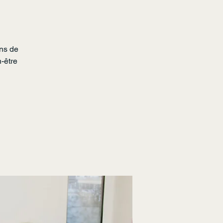
ns de
n-être